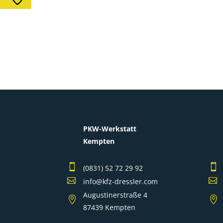
PKW-Werkstatt
Kempten


(0831) 52 72 29 92


info@kfz-dressler.com
Augustinerstraße 4


87439 Kempten