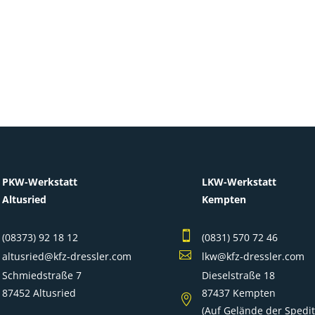
PKW-Werkstatt
LKW-Werkstatt
Altusried
Kempten

(08373) 92 18 12
(0831) 570 72 46

altusried@kfz-dressler.com
lkw@kfz-dressler.com
Schmiedstraße 7
Dieselstraße 18
87452 Altusried
87437 Kempten

(Auf Gelände der Spedit